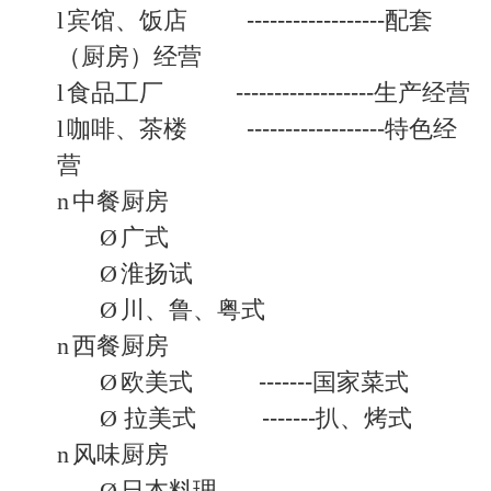
l
宾馆、饭店
------------------
配套
（厨房）经营
l
食品工厂
------------------
生产经营
l
咖啡、茶楼
------------------
特色经
营
n
中餐厨房
Ø
广式
Ø
淮扬试
Ø
川、鲁、粤式
n
西餐厨房
Ø
欧美式
-------
国家菜式
Ø
拉美式
-------
扒、烤式
n
风味厨房
Ø
日本料理